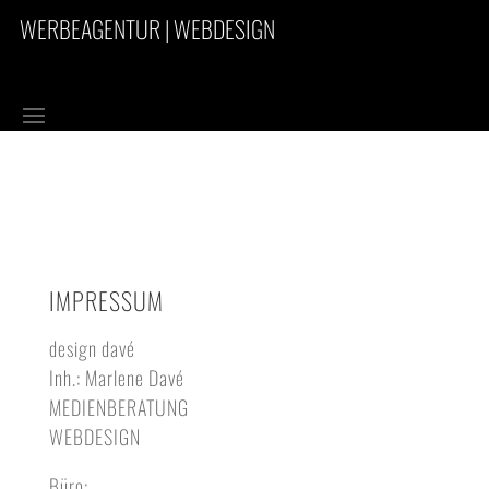
WERBEAGENTUR | WEBDESIGN
IMPRESSUM
design davé
Inh.: Marlene Davé
MEDIENBERATUNG
WEBDESIGN
Büro: