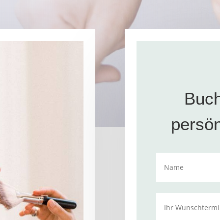
Buch
persön